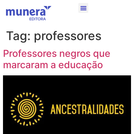
Tag:
professores
Professores negros que
marcaram a educação